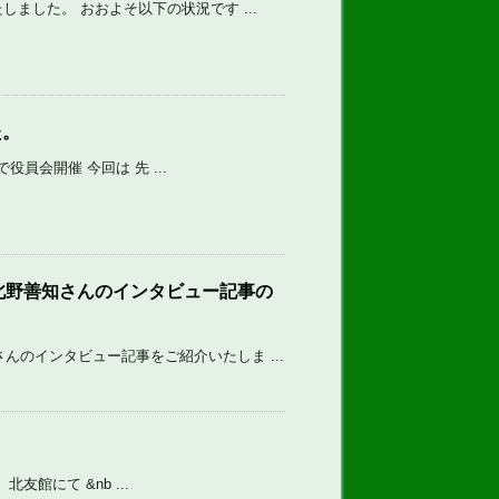
しました。 おおよそ以下の状況です ...
た。
で役員会開催 今回は 先 ...
北野善知さんのインタビュー記事の
んのインタビュー記事をご紹介いたしま ...
北友館にて &nb ...