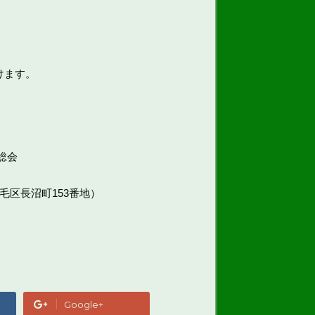
けます。
総会
毛区長沼町153番地）
Google+