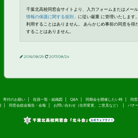
千葉北高校同窓会サイトより、入力フォームまたはメー
情報の保護に関する規則」
に従い厳重 に管理いたします
利用することはありません。 あらかじめ事前の同意を得
することはありません。
2016/08/29
2017/08/24
寄付のお願い
役員一覧・組織図
Q&A
同期会を開催したい時
同窓
則
同窓会総会報告・会報
お問い合わせ（住所変更、ご意見など）
バナ