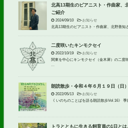
北高13期生のピアニスト・作曲家、
ご紹介
2024/09/10
-
お知らせ
北高13期生のピアニスト・作曲家、北野善知さ
二度咲いたキンモクセイ
2022/10/19
-
お知らせ
関東を中心にキンモクセイ（金木犀）の二度咲
...
朗読散歩・令和４年６月１９日（日
2022/05/13
-
お知らせ
《 いのちのことばを語る朗読散歩Vol.16》 
トラとともに生きる飼育員の1日とは