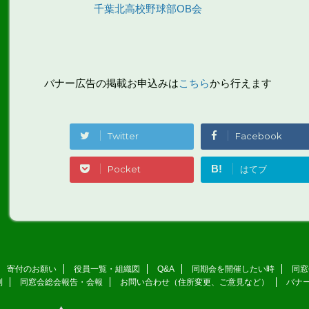
千葉北高校野球部OB会
バナー広告の掲載お申込みは
こちら
から行えます
Twitter
Facebook
B!
Pocket
はてブ
寄付のお願い
役員一覧・組織図
Q&A
同期会を開催したい時
同窓
則
同窓会総会報告・会報
お問い合わせ（住所変更、ご意見など）
バナ